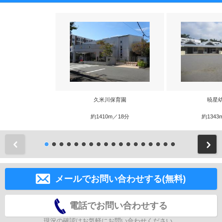
久米川保育園
暁星
約1410m／18分
約1343
前
メールでお問い合わせする(無料)
電話でお問い合わせする
現況の確認はお気軽にお問い合わせください。