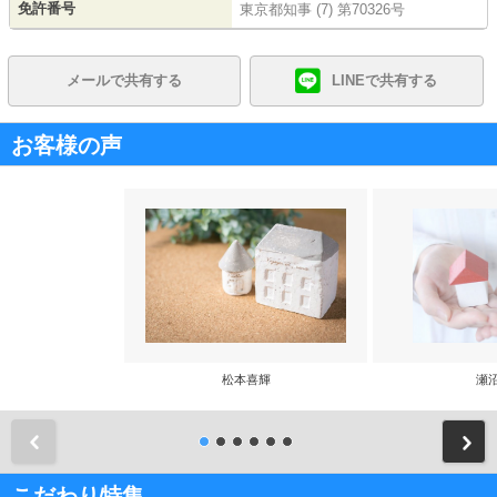
免許番号
東京都知事 (7) 第70326号
メールで共有する
LINEで共有する
お客様の声
松本喜輝
瀬
前
こだわり特集