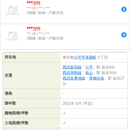
***
万円
*** /月 / *** / ***
2階建 / 新築一戸建/木造
***
万円
*** /月 / *** / ***
2階建 / 新築一戸建/木造
所在地
東京都
小平市
美園町
３丁目
西武新宿線
「
小平
」駅 徒歩6分
西武拝島線
「
萩山
」駅 徒歩16分
交通
西武多摩湖線
「
青梅街道
」駅 徒歩27
分
価格
-
築年数
2021年 6月 (予定)
建物面積/坪数
-/-
土地面積/坪数
-/-