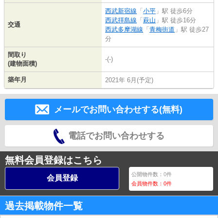
西武新宿線
「
小平
」駅 徒歩6分
西武拝島線
「
萩山
」駅 徒歩16分
交通
西武多摩湖線
「
青梅街道
」駅 徒歩27
分
間取り
-(-)
(建物面積)
築年月
2021年 6月(予定)
メールでお問い合わせする(無料)
電話でお問い合わせする
無料会員登録はこちら
公開物件数：
0
件
会員登録
会員物件数：
0
件
過去掲載物件一覧