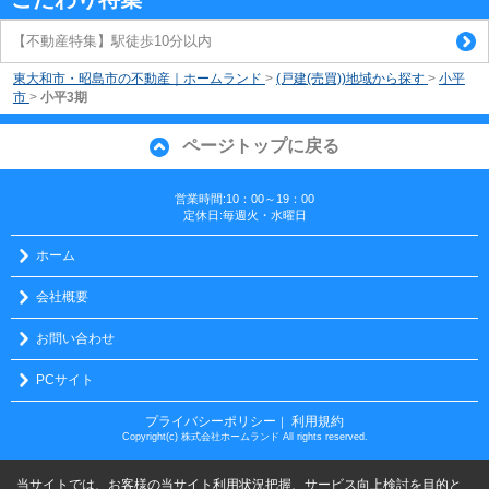
【不動産特集】駅徒歩10分以内
東大和市・昭島市の不動産｜ホームランド
>
(戸建(売買))地域から探す
>
小平
市
>
小平3期
ページトップに戻る
営業時間:10：00～19：00
定休日:毎週火・水曜日
ホーム
会社概要
お問い合わせ
PCサイト
プライバシーポリシー
利用規約
｜
Copyright(c) 株式会社ホームランド All rights reserved.
当サイトでは、お客様の当サイト利用状況把握、サービス向上検討を目的と