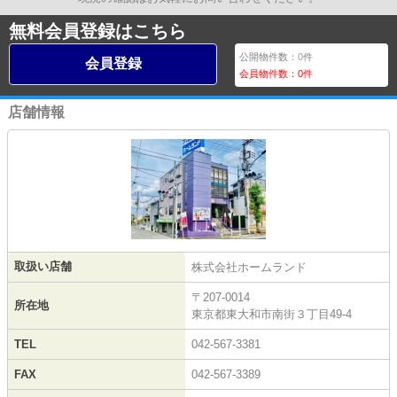
無料会員登録はこちら
公開物件数：
0
件
会員登録
会員物件数：
0
件
店舗情報
取扱い店舗
株式会社ホームランド
〒207-0014
所在地
東京都東大和市南街３丁目49-4
TEL
042-567-3381
FAX
042-567-3389