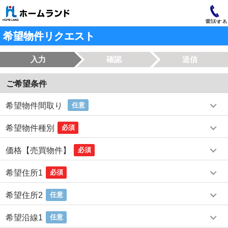
電話する
希望物件リクエスト
入力
確認
送信
ご希望条件
希望物件間取り
任意
希望物件種別
必須
価格【売買物件】
必須
希望住所1
必須
希望住所2
任意
希望沿線1
任意