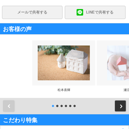
メールで共有する
LINEで共有する
お客様の声
松本喜輝
瀬
前
こだわり特集