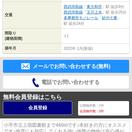
西武拝島線
「
東大和市
」駅 徒歩9分
西武拝島線
「
玉川上水
」駅 徒歩25分
交通
多摩都市モノレール
「
砂川七番
」
駅 徒歩24分
間取り
-(-)
(建物面積)
築年月
2022年 1月(新築)
メールでお問い合わせする(無料)
電話でお問い合わせする
無料会員登録はこちら
公開物件数：
0
件
会員登録
会員物件数：
0
件
小平市立上宿図書館まで460mです♪本好きの方にオススメ
です♪地震にも対応してくれる強い地盤の物件は安心感が