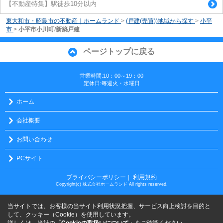
【不動産特集】駅徒歩10分以内
東大和市・昭島市の不動産｜ホームランド
>
(戸建(売買))地域から探す
>
小平
市
>
小平市小川町/新築戸建
ページトップに戻る
営業時間:10：00～19：00
定休日:毎週火・水曜日
ホーム
会社概要
お問い合わせ
PCサイト
プライバシーポリシー
利用規約
｜
Copyright(c) 株式会社ホームランド All rights reserved.
当サイトでは、お客様の当サイト利用状況把握、サービス向上検討を目的と
して、クッキー（Cookie）を使用しています。