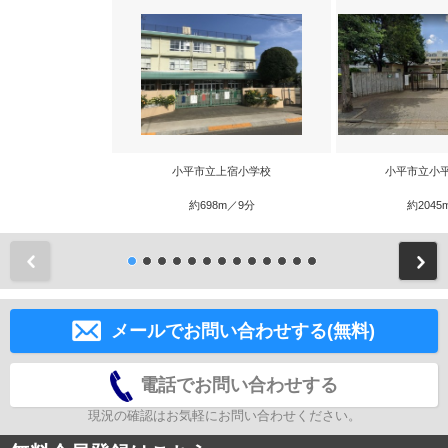
小平市立上宿小学校
小平市立小
約698m／9分
約2045
前
メールでお問い合わせする(無料)
電話でお問い合わせする
現況の確認はお気軽にお問い合わせください。