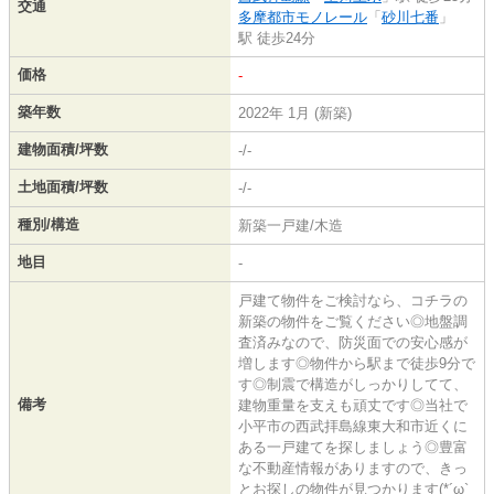
交通
多摩都市モノレール
「
砂川七番
」
駅 徒歩24分
価格
-
築年数
2022年 1月 (新築)
建物面積/坪数
-/-
土地面積/坪数
-/-
種別/構造
新築一戸建/木造
地目
-
戸建て物件をご検討なら、コチラの
新築の物件をご覧ください◎地盤調
査済みなので、防災面での安心感が
増します◎物件から駅まで徒歩9分で
す◎制震で構造がしっかりしてて、
備考
建物重量を支えも頑丈です◎当社で
小平市の西武拝島線東大和市近くに
ある一戸建てを探しましょう◎豊富
な不動産情報がありますので、きっ
とお探しの物件が見つかります(*´ω`