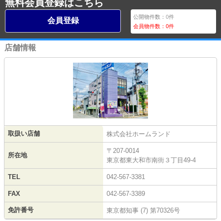
無料会員登録はこちら
公開物件数：
0
件
会員登録
会員物件数：
0
件
店舗情報
取扱い店舗
株式会社ホームランド
〒207-0014
所在地
東京都東大和市南街３丁目49-4
TEL
042-567-3381
FAX
042-567-3389
免許番号
東京都知事 (7) 第70326号