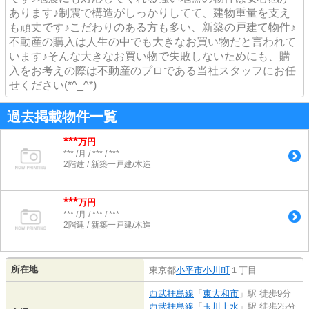
あります♪制震で構造がしっかりしてて、建物重量を支え
も頑丈です♪こだわりのある方も多い、新築の戸建て物件♪
不動産の購入は人生の中でも大きなお買い物だと言われて
います♪そんな大きなお買い物で失敗しないためにも、購
入をお考えの際は不動産のプロである当社スタッフにお任
せください(*^_^*)
過去掲載物件一覧
***
万円
*** /月 / *** / ***
2階建 / 新築一戸建/木造
***
万円
*** /月 / *** / ***
2階建 / 新築一戸建/木造
所在地
東京都
小平市
小川町
１丁目
西武拝島線
「
東大和市
」駅 徒歩9分
西武拝島線
「
玉川上水
」駅 徒歩25分