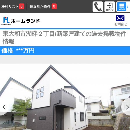
0
0
検討リスト
最近見た物件
お問合せ
東大和市湖畔２丁目/新築戸建ての過去掲載物件
情報
価格
***
万円