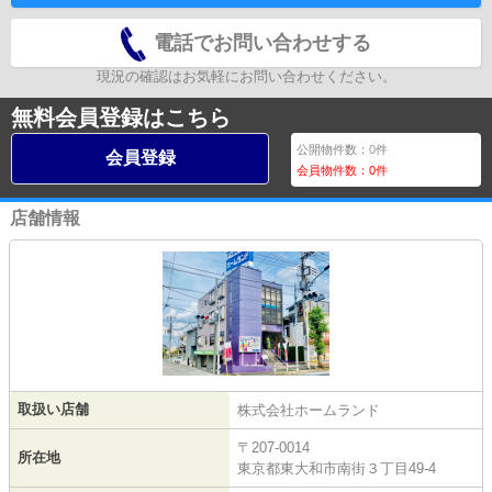
電話でお問い合わせする
現況の確認はお気軽にお問い合わせください。
無料会員登録はこちら
公開物件数：
0
件
会員登録
会員物件数：
0
件
店舗情報
取扱い店舗
株式会社ホームランド
〒207-0014
所在地
東京都東大和市南街３丁目49-4