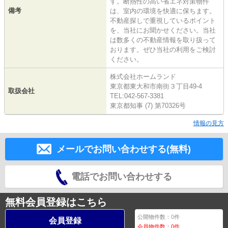
す。断熱性の高い省エネ対策物件
備考
は、室内の環境を快適に保ちます。
不動産探しで重視しているポイント
を、当社にお聞かせください。当社
は数多くの不動産情報を取り扱って
おります。ぜひ当社の利用をご検討
ください。
株式会社ホームランド
東京都東大和市南街３丁目49-4
取扱会社
TEL:042-567-3381
東京都知事 (7) 第70326号
情報の見方
メールでお問い合わせする(無料)
電話でお問い合わせする
無料会員登録はこちら
公開物件数：
0
件
会員登録
会員物件数：
0
件