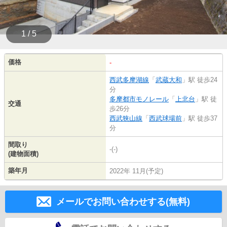
1 / 5
価格
-
西武多摩湖線
「
武蔵大和
」駅 徒歩24
分
多摩都市モノレール
「
上北台
」駅 徒
交通
歩26分
西武狭山線
「
西武球場前
」駅 徒歩37
分
間取り
-(-)
(建物面積)
築年月
2022年 11月(予定)
メールでお問い合わせする(無料)