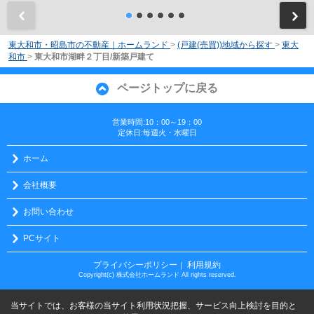
前
東大和市・昭島市の不動産｜ホームランド
>
(戸建(売買))地域から探す
>
東大
和市
>
東大和市湖畔２丁目/新築戸建て
ページトップに戻る
営業時間:10：00～19：00
定休日:毎週火・水曜日
ホーム
会社概要
お問い合わせ
PCサイト
プライバシーポリシー
利用規約
｜
Copyright(c) 株式会社ホームランド All rights reserved.
当サイトでは、お客様の当サイト利用状況把握、サービス向上検討を目的と