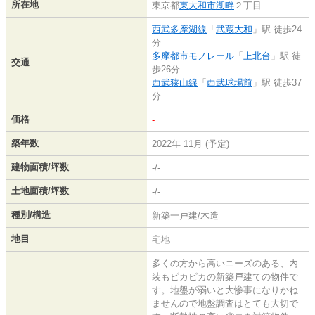
所在地
東京都
東大和市
湖畔
２丁目
西武多摩湖線
「
武蔵大和
」駅 徒歩24
分
多摩都市モノレール
「
上北台
」駅 徒
交通
歩26分
西武狭山線
「
西武球場前
」駅 徒歩37
分
価格
-
築年数
2022年 11月 (予定)
建物面積/坪数
-/-
土地面積/坪数
-/-
種別/構造
新築一戸建/木造
地目
宅地
多くの方から高いニーズのある、内
装もピカピカの新築戸建ての物件で
す。地盤が弱いと大惨事になりかね
ませんので地盤調査はとても大切で