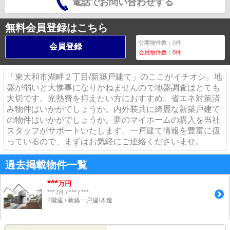
電話でお問い合わせする
無料会員登録はこちら
公開物件数：
0
件
会員登録
会員物件数：
0
件
「東大和市湖畔２丁目/新築戸建て」のここがイチオシ。地
盤が弱いと大惨事になりかねませんので地盤調査はとても
大切です。光熱費を抑えたい方におすすめ。省エネ対策済
み物件はいかがでしょうか。内外装共に綺麗な新築戸建て
の物件はいかがでしょうか。夢のマイホームの購入を当社
スタッフがサポートいたします。一戸建て情報を豊富に扱
っているので、まずはお気軽にご連絡くださいませ。
過去掲載物件一覧
***
万円
*** /月 / *** / ***
2階建 / 新築一戸建/木造