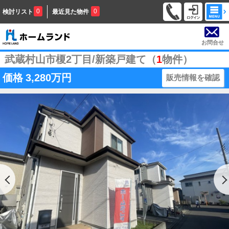
0
0
検討リスト
最近見た物件
お問合せ
武蔵村山市榎2丁目/新築戸建て（
1
物件）
価格
3,280万円
販売情報を確認