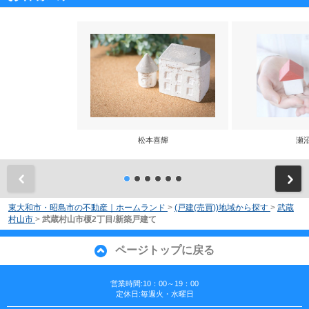
松本喜輝
瀬
前
東大和市・昭島市の不動産｜ホームランド
>
(戸建(売買))地域から探す
>
武蔵
村山市
>
武蔵村山市榎2丁目/新築戸建て
ページトップに戻る
営業時間:10：00～19：00
定休日:毎週火・水曜日