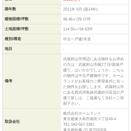
築年数
2011年 9月 (築14年)
建物面積/坪数
96.46㎡/29.17坪
土地面積/坪数
114.50㎡/34.63坪
種別/構造
中古一戸建/木造
地目
-
武蔵村山市周辺にある物件をお求め
の方は「武蔵村山市榎2丁目/新築戸
建て」はいかがでしょうか。こちら
の物件は中古戸建物件です。ホーム
備考
ランドがお客様のご希望条件に合っ
た物件をお探しします。武蔵村山市
にある西武拝島線武蔵砂川近辺の戸
建て探しは、ご遠慮なく当社へご依
頼下さい。
株式会社ホームランド
東京都東大和市南街３丁目49-4
取扱会社
TEL:042-567-3381
東京都知事 (7) 第70326号