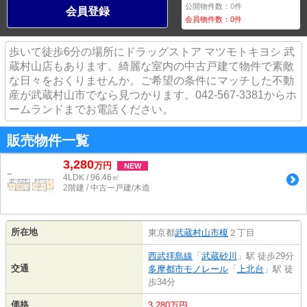
公開物件数：
0
件
会員登録
会員物件数：
0
件
歩いて徒歩6分の場所にドラッグストア マツモトキヨシ 武
蔵村山店もあります。綺麗な室内の中古戸建て物件で素敵
な日々をおくりませんか。ご希望の条件にマッチした不動
産が武蔵村山市でなら見つかります。042-567-3381からホ
ームランドまでお電話ください。
販売物件一覧
3,280
万
円
NEW
4LDK / 96.46㎡
2階建 / 中古一戸建/木造
所在地
東京都
武蔵村山市
榎
２丁目
西武拝島線
「
武蔵砂川
」駅 徒歩29分
交通
多摩都市モノレール
「
上北台
」駅 徒
歩34分
価格
3,280万円