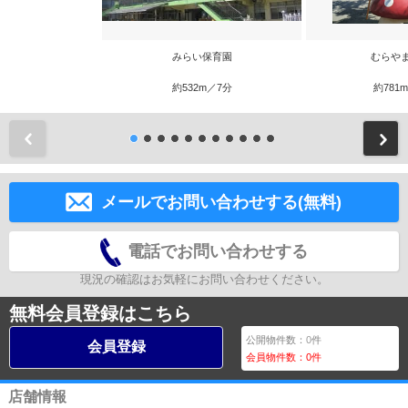
みらい保育園
むらや
約532m／7分
約781
前
メールでお問い合わせする(無料)
電話でお問い合わせする
現況の確認はお気軽にお問い合わせください。
無料会員登録はこちら
公開物件数：
0
件
会員登録
会員物件数：
0
件
店舗情報