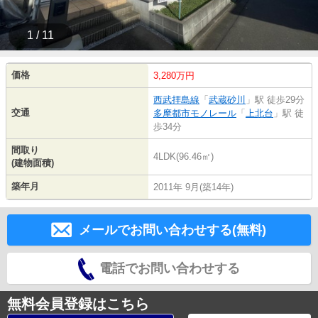
1 / 11
価格
3,280万円
西武拝島線
「
武蔵砂川
」駅 徒歩29分
交通
多摩都市モノレール
「
上北台
」駅 徒
歩34分
間取り
4LDK(96.46㎡)
(建物面積)
築年月
2011年 9月(築14年)
メールでお問い合わせする(無料)
電話でお問い合わせする
無料会員登録はこちら