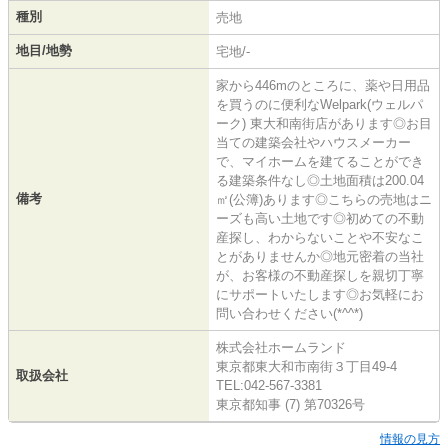
種別
売地
地目/地勢
宅地/-
家から446mのところに、薬や日用品
を買うのに便利なWelpark(ウェルパ
ーク) 東大和南街店があります◎お目
当ての建築会社やハウスメーカー
で、マイホームを建てることができ
る建築条件なし◎土地面積は200.04
備考
㎡(公簿)あります◎こちらの売地はニ
ーズも高い土地です◎初めての不動
産探し、わからないことや不安なこ
とがありませんか◎地元密着の当社
が、お客様の不動産探しを親切丁寧
にサポートいたします◎お気軽にお
問い合わせください(*^^*)
株式会社ホームランド
東京都東大和市南街３丁目49-4
取扱会社
TEL:042-567-3381
東京都知事 (7) 第70326号
情報の見方