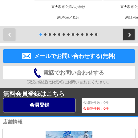
東大和市立第八小学校
東大和市立
約840m／11分
約1176
前
メールでお問い合わせする(無料)
電話でお問い合わせする
現況の確認はお気軽にお問い合わせください。
無料会員登録はこちら
公開物件数：
0
件
会員登録
会員物件数：
0
件
店舗情報