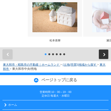
松本喜輝
瀬
前
東大和市・昭島市の不動産｜ホームランド
>
(土地(売買))地域から探す
>
東大
和市
>
東大和市中央/売地
ページトップに戻る
営業時間:10：00～19：00
定休日:毎週火・水曜日
ホーム