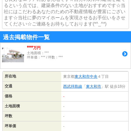
るという点では、建築条件のない土地がおすすめです☆当
社にはこだわるあなたのための不動産情報が豊富にござい
ます☆当社に夢のマイホームを実現させるお手伝いをさせ
てください☆ご連絡をお待ちしております(*^_^*)
過去掲載物件一覧
***
万円
土地面積：***
坪単価：*** / 坪数：***
所在地
東京都
東大和市
中央
４丁目
交通
西武拝島線
「
東大和市
」駅 徒歩18分
価格
-
土地面積
-
坪数
-
坪単価
-