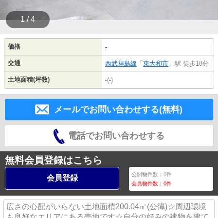
1 / 4
価格
-
交通
西武拝島線
「
東大和市
」駅 徒歩18分
土地面積(坪数)
-(-)
メールでお問い合わせする(無料)
電話でお問い合わせする
無料会員登録はこちら
公開物件数：
0
件
会員登録
会員物件数：
0
件
広さの心配がいらない土地面積200.04㎡(公簿)☆周辺環境
も良好なエリアにある売地です☆自分の好みの建物を建て